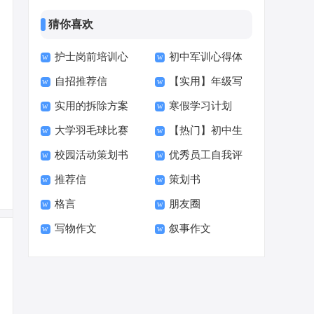
猜你喜欢
护士岗前培训心
初中军训心得体
自招推荐信
【实用】年级写
得体会
会【精】
实用的拆除方案
寒假学习计划
人的作文300字集合
大学羽毛球比赛
【热门】初中生
四篇
【荐】
九篇
校园活动策划书
优秀员工自我评
的策划书
活的作文300字集锦
推荐信
策划书
(通用15篇)
价(15篇)
九篇
格言
朋友圈
写物作文
叙事作文