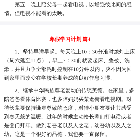
第五，晚上陪父母一起看电视，以增强彼此间的感
情。但电视不能看的太晚。
寒假学习计划 篇4
1、坚持早睡早起。每天晚上10：30分准时熄灯上床
（周六延至11点），早上7：30前就要起床、叠被、洗
漱，并且力争全部耗时控制在10分钟以内，决不因为回
到家里而改变在学校长期养成的良好作息习惯。
2、继承中华民族尊老爱幼的传统美德。在家里，多
陪爸爸看体育比赛，也多陪妈妈买菜逛街看电视剧。对
待长辈要保持谦虚尊敬的态度，对待小朋友要让其感受
到春天般的温暖。过年的时候主动给长辈们打电话或者
是登门拜年。做到老吾老以及人之老，幼吾幼以及人之
幼。这是一个很好的品德，我也要一直保留。